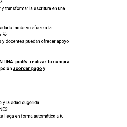
a.
y transformar la escritura en una
uidado también refuerza la
a
. 💡
as y docentes puedan ofrecer apoyo
------
INA: podés realizar tu compra
opción
acordar pago
y
o y la edad sugerida
ONES
e llega en forma automática a tu