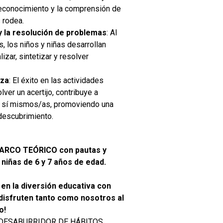
reconocimiento y la comprensión de
 rodea.
y la resolución de problemas
:
Al
, los niños y niñas desarrollan
izar, sintetizar y resolver
nza
:
El éxito en las actividades
ver un acertijo, contribuye a
en sí mismos/as, promoviendo una
 descubrimiento.
MARCO TEÓRICO con pautas y
niñas de 6 y 7 años de edad.
en la diversión educativa con
isfruten tanto como nosotros al
o!
DESABURRIDOR DE HÁBITOS